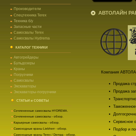
Производители
АВТОЛАЙН РА
Спецтехника Terex
Техника б/у
Запасные части
Самосвалы Terex
Самосвалы Hydrema
КАТАЛОГ ТЕХНИКИ
Автогрейдеры
Бульдозеры
Краны
Компания АВТОЛА
Погрузчики
Самосвалы
Продажа стр
Экскаваторы
Продажа зап
Экскаваторы-погрузчики
Транспортно
СТАТЬИ и СОВЕТЫ
Таможенное
Сочлененные самосвалы HYDREMA.
Долгосрочна
Сочлененные самосвалы - обзор.
Сервисное 
Карьерные самосвалы - обзор.
Самоходные краны Liebherr - обзор.
Подбор и по
Самоходные краны Terex / Demag - обзор.