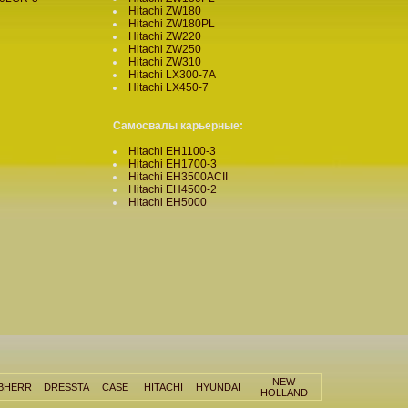
Hitachi ZW180
Hitachi ZW180PL
Hitachi ZW220
Hitachi ZW250
Hitachi ZW310
Hitachi LX300-7A
Hitachi LX450-7
Самосвалы
карьерные:
Hitachi EH1100-3
Hitachi EH1700-3
Hitachi EH3500ACII
Hitachi EH4500-2
Hitachi EH5000
NEW
EBHERR
DRESSTA
CASE
HITACHI
HYUNDAI
HOLLAND