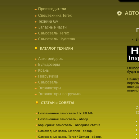
Производители
АВТО
Спецтехника Terex
Техника б/у
Запасные части
Самосвалы Terex
Самосвалы Hydrema
/
КАТАЛОГ ТЕХНИКИ
Автогрейдеры
Бульдозеры
Основат
Краны
будет 
Погрузчики
Намихе
Самосвалы
иерогл
восход
Экскаваторы
планир
Экскаваторы-погрузчики
СТАТЬИ и СОВЕТЫ
Э
с
Сочлененные самосвалы HYDREMA.
Сочлененные самосвалы - обзор.
Карьерные самосвалы - обзорная статья.
Самоходные краны Liebherr - обзор.
Самоходные краны Terex / Demag - обзор.