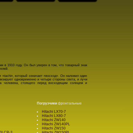
ии в 1910 году. Он был уверен в том, что товарный знак
елей.
 «tachi», который означает «восход». Он наложил один
лизируют одновременно и четыре стороны света, и лучи
ра человека, стоящего перед восходящим солнцем и
Погрузчики
фронтальные
Hitachi LX70-7
Hitachi LX80-7
Hitachi ZW140
Hitachi ZW140PL
Hitachi ZW150
70LCR-3
Hitachi ZW150PL