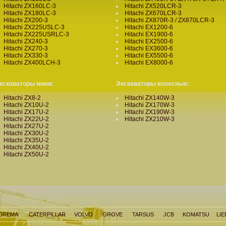
Hitachi ZX160LC-3
Hitachi ZX520LCR-3
Hitachi ZX180LC-3
Hitachi ZX670LCR-3
Hitachi ZX200-3
Hitachi ZX870R-3 / ZX870LCR-3
Hitachi ZX225USLC-3
Hitachi EX1200-6
Hitachi ZX225USRLC-3
Hitachi EX1900-6
Hitachi ZX240-3
Hitachi EX2500-6
Hitachi ZX270-3
Hitachi EX3600-6
Hitachi ZX330-3
Hitachi EX5500-6
Hitachi ZX400LCH-3
Hitachi EX8000-6
кскаваторы
мини:
Экскаваторы
колесные:
Hitachi ZX8-2
Hitachi ZX140W-3
Hitachi ZX10U-2
Hitachi ZX170W-3
Hitachi ZX17U-2
Hitachi ZX190W-3
Hitachi ZX22U-2
Hitachi ZX210W-3
Hitachi ZX27U-2
Hitachi ZX30U-2
Hitachi ZX35U-2
Hitachi ZX40U-2
Hitachi ZX50U-2
DREMA
CATERPILLAR
VOLVO
GROVE
TARSUS
JCB
KOMATSU
LI