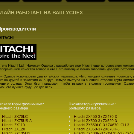
ЛАЙН РАБОТАЕТ НА ВАШ УСПЕХ
Производители
HITACHI
ель Hitachi Ltd., Намихеи Одаира , разработал знак Hitachi еще до основания компан
отображением качества товара и что с его помощью можно завоевать доверие потребит
и Одаира использовал два китайских иероглифа: «hi», который означает «солнце», и
иф на другой и заключил их в круг. Четыре выступа на внешней стороне круга симво
ящего солнца. Знак был придуман, чтобы выразить видение господином Одаи
ующего лучшее будущее для всех.
кскаваторы
гусеничные:
Экскаваторы
гусеничные:
реднего размера
большого размера
Hitachi ZX70LC
Hitachi ZX450-3 / ZX470-3
Hitachi ZX75US-A
Hitachi ZX500-3 / ZX520-3
Hitachi ZX110
Hitachi ZX650LC-3 / ZX670LCH-3
Hitachi ZX120
Hitachi ZX850-3 / ZX870H-3
Hitachi ZX135US
Hitachi ZX400R-3 / ZX470R-3 / ZX4