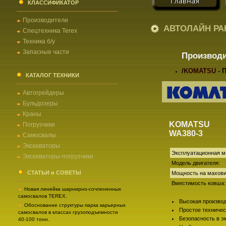
КЛАССИФИКАТОР
Производители
АВТОЛАЙН РА
Спецтехника Terex
Техника б/у
Запасные части
Производ
/
KOMATSU
- 
КАТАЛОГ ТЕХНИКИ
Автогрейдеры
Бульдозеры
Краны
KOMATSU
Погрузчики
WA380-3
Самосвалы
Экскаваторы
Эксплуатационная ма
Экскаваторы-погрузчики
Модель двигателя:
СТАТЬИ и СОВЕТЫ
Мощность на махови
Вместимость ковша:
Новая линейка шарнирно-сочлененных
самосвалов TEREX.
Высокая производ
Обоснование структуры парка карьерных
Простое техничес
самосвалов в классах грузоподъемности
Безопасность в э
40-100 тонн.