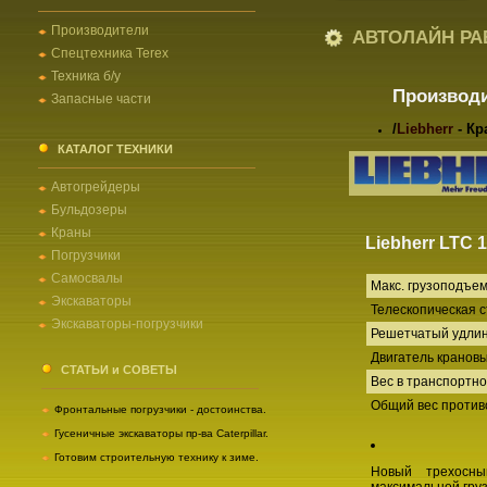
Производители
АВТОЛАЙН РА
Спецтехника Terex
Техника б/у
Производ
Запасные части
/
Liebherr
- Кр
КАТАЛОГ ТЕХНИКИ
Автогрейдеры
Бульдозеры
Краны
Liebherr LTC 1
Погрузчики
Самосвалы
Макс. грузоподъем
Экскаваторы
Телескопическая с
Экскаваторы-погрузчики
Решетчатый удлин
Двигатель крановы
СТАТЬИ и СОВЕТЫ
Вес в транспортн
Общий вес против
Фронтальные погрузчики - достоинства.
Гусеничные экскаваторы пр-ва Caterpillar.
Готовим строительную технику к зиме.
Новый трехосны
максимальной гру